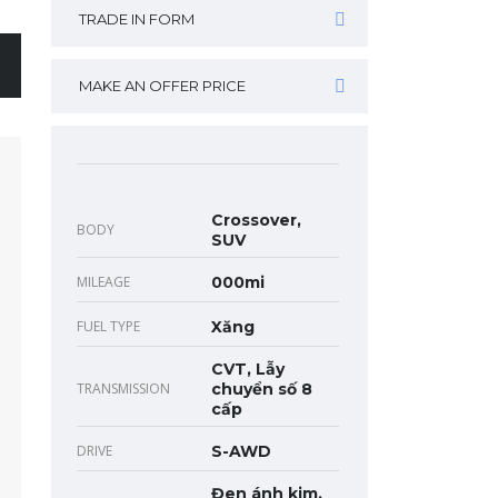
TRADE IN FORM
MAKE AN OFFER PRICE
Crossover,
BODY
SUV
MILEAGE
000mi
FUEL TYPE
Xăng
CVT, Lẫy
TRANSMISSION
chuyển số 8
cấp
DRIVE
S-AWD
Đen ánh kim,