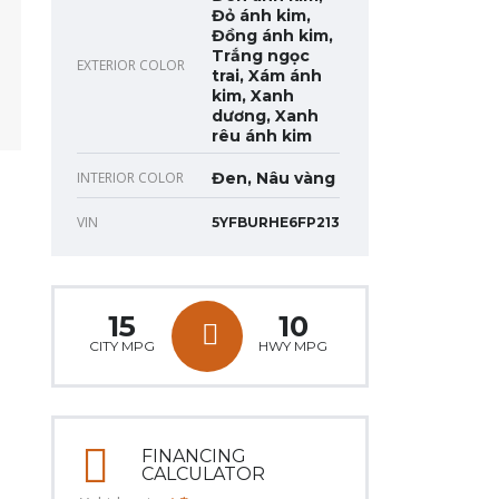
Đỏ ánh kim,
Đồng ánh kim,
Trắng ngọc
EXTERIOR COLOR
trai, Xám ánh
kim, Xanh
dương, Xanh
rêu ánh kim
INTERIOR COLOR
Đen, Nâu vàng
VIN
5YFBURHE6FP213
15
10
CITY MPG
HWY MPG
FINANCING
CALCULATOR