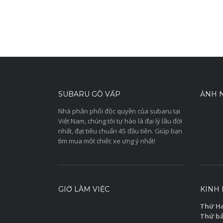
SUBARU GÒ VẤP
ẢNH N
Nhà phân phối độc quyền của subaru tại
Việt Nam, chúng tôi tự hào là đại lý lâu đời
nhất, đạt tiêu chuẩn 4S đầu tiên. Giúp bạn
tìm mua một chiếc xe ưng ý nhất!
GIỜ LÀM VIỆC
KINH
Thứ Ha
Thứ bả