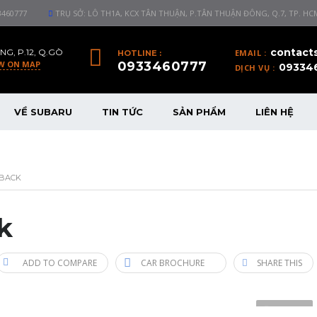
3460777
TRỤ SỞ: LÔ TH1A, KCX TÂN THUẬN, P.TÂN THUẬN ĐÔNG, Q.7, TP. HC
contact
NG, P.12, Q.GÒ
EMAIL :
HOTLINE :
W ON MAP
0933460777
09334
DỊCH VỤ :
VỀ SUBARU
TIN TỨC
SẢN PHẨM
LIÊN HỆ
TBACK
k
ADD TO COMPARE
CAR BROCHURE
SHARE THIS
1 VIDEO