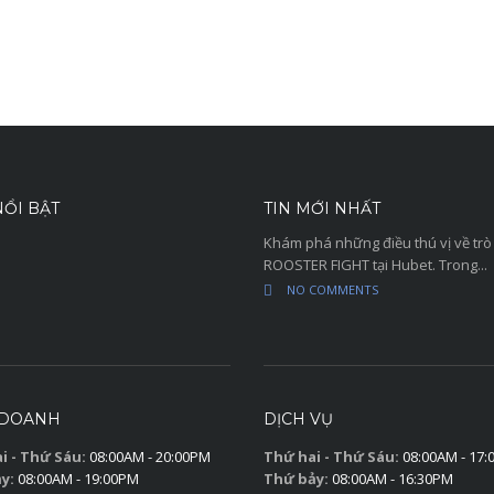
ỔI BẬT
TIN MỚI NHẤT
Khám phá những điều thú vị về trò
ROOSTER FIGHT tại Hubet. Trong...
NO COMMENTS
 DOANH
DỊCH VỤ
i - Thứ Sáu:
08:00AM - 20:00PM
Thứ hai - Thứ Sáu:
08:00AM - 17
y:
08:00AM - 19:00PM
Thứ bảy:
08:00AM - 16:30PM