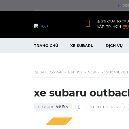
093
⛳️ 819 QUANG TRU
VIE
VẤP, TP. HCM
TRANG CHỦ
XE SUBARU
DỊCH VỤ
SUBARU GÒ VẤP
>
LISTINGS
>
NEW
>
XE SUBARU OU
xe subaru outbac
153093
STOCK #
SCHEDULE TEST DRIVE