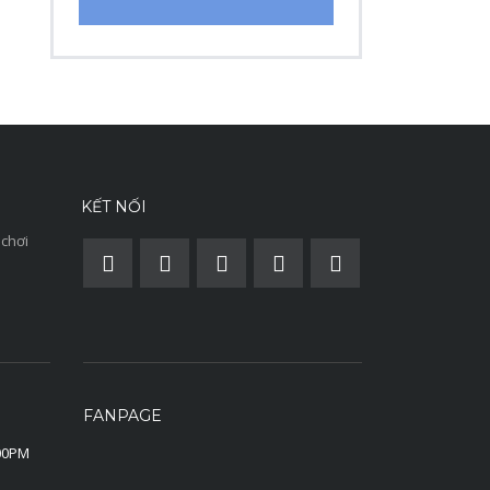
KẾT NỐI
 chơi
FANPAGE
:00PM