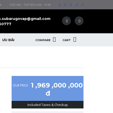
M
THỨ HAI - THỨ BẢY 8.00 - 19.00
s.subarugovap@gmail.com
60777
ƯU ĐÃI
COMPARE
CART
1 ,969 ,000 ,000
OUR PRICE
đ
Included Taxes & Checkup