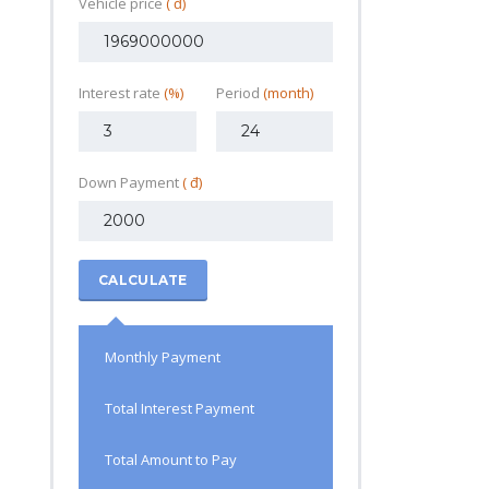
Vehicle price
( đ)
Interest rate
(%)
Period
(month)
Down Payment
( đ)
CALCULATE
Monthly Payment
Total Interest Payment
Total Amount to Pay