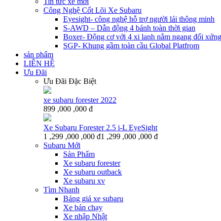
Tin tức xe mới
Công Nghệ Cốt Lõi Xe Subaru
Eyesight- công nghệ hỗ trợ người lái thông minh
S-AWD – Dẫn động 4 bánh toàn thời gian
Boxer- Động cơ với 4 xi lanh nằm ngang đối xứn
SGP- Khung gầm toàn cầu Global Platfrom
sản phẩm
LIÊN HỆ
Ưu Đãi
Ưu Đãi Đặc Biệt
xe subaru forester 2022
899 ,000 ,000 đ
Xe Subaru Forester 2.5 i-L EyeSight
1 ,299 ,000 ,000 đ
1 ,299 ,000 ,000 đ
Subaru Mới
Sản Phẩm
Xe subaru forester
Xe subaru outback
Xe subaru xv
Tìm Nhanh
Bảng giá xe subaru
Xe bán chạy
Xe nhập Nhật