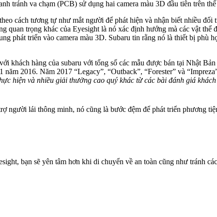
hanh tránh va chạm (PCB) sử dụng hai camera màu 3D đầu tiên trên thế 
theo cách tương tự như mắt người để phát hiện và nhận biết nhiều đối 
ăng quan trọng khác của Eyesight là nó xác định hướng mà các vật thể
trung phát triển vào camera màu 3D. Subaru tin rằng nó là thiết bị phù 
n với khách hàng của subaru với tổng số các mẫu được bán tại Nhật Bản
 11 năm 2016. Năm 2017 “Legacy”, “Outback”, “Forester” và “Impreza” 
thực hiện và nhiều giải thưởng cao quý khác từ các bài đánh giá kh
trợ người lái thông minh, nó cũng là bước đệm để phát triển phương ti
yesight, bạn sẽ yên tâm hơn khi di chuyển về an toàn cũng như tránh