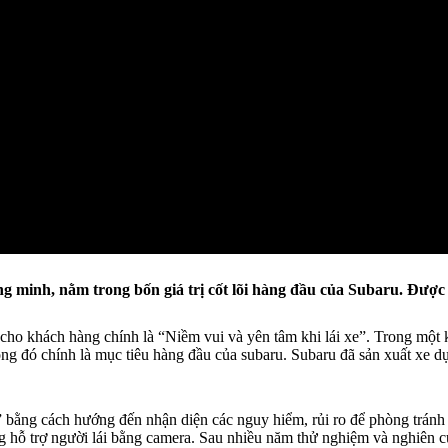
ng minh, nằm trong bốn giá trị cốt lõi hàng đầu của Subaru. Được
cho khách hàng chính là “Niềm vui và yên tâm khi lái xe”. Trong một k
hông đó chính là mục tiêu hàng đầu của subaru. Subaru đã sản xuất xe
bằng cách hướng đến nhận diện các nguy hiểm, rủi ro để phòng tránh tai
g hỗ trợ người lái bằng camera. Sau nhiều năm thử nghiệm và nghiên c