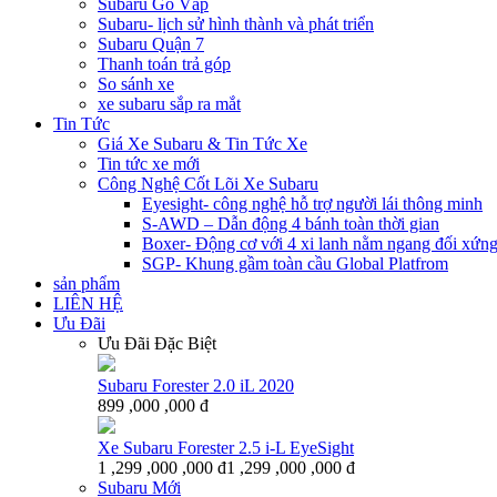
Subaru Gò Vấp
Subaru- lịch sử hình thành và phát triển
Subaru Quận 7
Thanh toán trả góp
So sánh xe
xe subaru sắp ra mắt
Tin Tức
Giá Xe Subaru & Tin Tức Xe
Tin tức xe mới
Công Nghệ Cốt Lõi Xe Subaru
Eyesight- công nghệ hỗ trợ người lái thông minh
S-AWD – Dẫn động 4 bánh toàn thời gian
Boxer- Động cơ với 4 xi lanh nằm ngang đối xứn
SGP- Khung gầm toàn cầu Global Platfrom
sản phẩm
LIÊN HỆ
Ưu Đãi
Ưu Đãi Đặc Biệt
Subaru Forester 2.0 iL 2020
899 ,000 ,000 đ
Xe Subaru Forester 2.5 i-L EyeSight
1 ,299 ,000 ,000 đ
1 ,299 ,000 ,000 đ
Subaru Mới