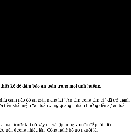
 thiết kế để đảm bảo an toàn trong mọi tình huống.
hía cạnh nào đó an toàn mang lại “An tâm trong tâm trí” đã trở thành
 dựa trên khái niệm “an toàn xung quang” nhằm hướng đến sự an toàn
 nạn trước khi nó xảy ra, và tập trung vào đó để phát triển.
ứu trên đường nhiều lần. Công nghệ hỗ trợ người lái