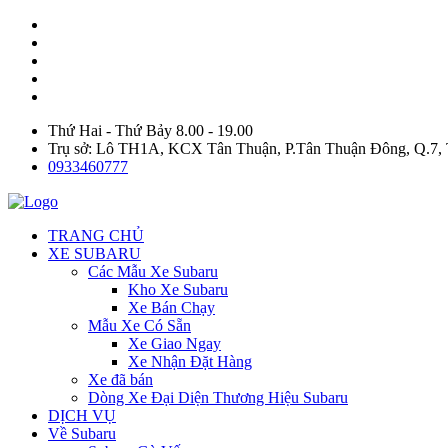
Thứ Hai - Thứ Bảy 8.00 - 19.00
Trụ sở: Lô TH1A, KCX Tân Thuận, P.Tân Thuận Đông, Q.7
0933460777
TRANG CHỦ
XE SUBARU
Các Mẫu Xe Subaru
Kho Xe Subaru
Xe Bán Chạy
Mẫu Xe Có Sẵn
Xe Giao Ngay
Xe Nhận Đặt Hàng
Xe đã bán
Dòng Xe Đại Diện Thương Hiệu Subaru
DỊCH VỤ
Về Subaru