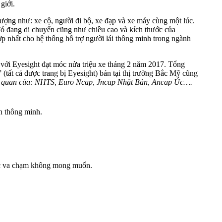
giới.
tượng như: xe cộ, người đi bộ, xe đạp và xe máy cùng một lúc.
 đó đang di chuyển cũng như chiều cao và kích thước của
hợp nhất cho hệ thống hỗ trợ người lái thông minh trong ngành
 với Eyesight đạt móc nửa triệu xe tháng 2 năm 2017. Tổng
(tất cả được trang bị Eyesight) bán tại thị trường Bắc Mỹ cũng
ách quan của: NHTS, Euro Ncap, Jncap Nhật Bản, Ancap Úc….
ện thông minh.
 các va chạm không mong muốn.