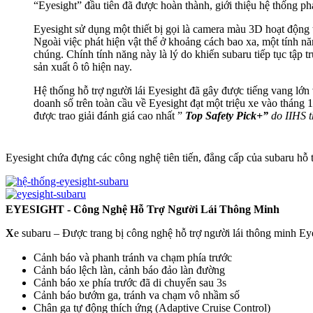
“Eyesight” đầu tiên đã được hoàn thành, giới thiệu hệ thống p
Eyesight sử dụng một thiết bị gọi là camera màu 3D hoạt động 
Ngoài việc phát hiện vật thể ở khoảng cách bao xa, một tính n
chúng. Chính tính năng này là lý do khiến subaru tiếp tục tập 
sản xuất ô tô hiện nay.
Hệ thống hỗ trợ người lái Eyesight đã gây được tiếng vang lớ
doanh số trên toàn cầu về Eyesight đạt một triệu xe vào tháng
được trao giải đánh giá cao nhất ”
Top Safety Pick+”
do IIHS 
Eyesight chứa đựng các công nghệ tiên tiến, đẳng cấp của subaru hỗ 
EYESIGHT - Công Nghệ Hỗ Trợ Người Lái Thông Minh
X
e subaru – Được trang bị công nghệ hỗ trợ người lái thông minh E
Cảnh báo và phanh tránh va chạm phía trước
Cảnh báo lệch làn, cảnh báo đảo làn đường
Cảnh báo xe phía trước đã di chuyển sau 3s
Cảnh báo bướm ga, tránh va chạm vô nhầm số
Chân ga tự động thích ứng (Adaptive Cruise Control)