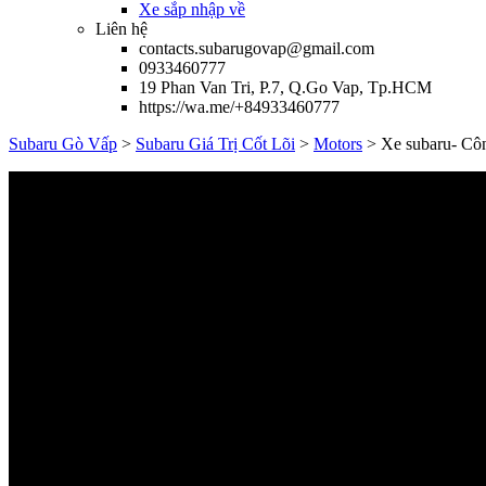
Xe sắp nhập về
Liên hệ
contacts.subarugovap@gmail.com
0933460777
19 Phan Van Tri, P.7, Q.Go Vap, Tp.HCM
https://wa.me/+84933460777
Subaru Gò Vấp
>
Subaru Giá Trị Cốt Lõi
>
Motors
>
Xe subaru- Cô