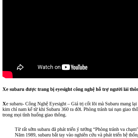
Xe subaru được trang bị eyesight công nghệ hỗ trợ người lái thô
X
e subaru- Công Nghệ Eyesight – Giá trị cốt lõi mà Subaru mang lại 
kim chỉ nam kể từ khi Subaru 360 ra đời. Phòng tránh tai nạn giao t
trong mọi tình huống giao thông.
Từ rất sớm subaru đã phát triển ý tưởng “Phòng tránh va chạm” 
Năm 1989, subaru bắt tay vào nghiên cứu và phát triển hệ thốn