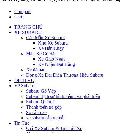
Compare
Cart
TRANG CHỦ
XE SUBARU
Các Mẫu Xe Subaru
Kho Xe Subaru
Xe Bán Chạy
Mẫu Xe Có Sẵn
Xe Giao Ngay
Xe Nhận Đặt Hàng
Xe đã bán
Dòng Xe Đại Diện Thương Hiệu Subaru
DỊCH VỤ
Về Subaru
Subaru Gò Vấp
Subaru- lịch sử hình thành và phát triển
Subaru Quận 7
Thanh toán trả góp
So sánh xe
xe subaru sắp ra mắt
Tin Tức
Giá Xe Subaru & Tin Tức Xe