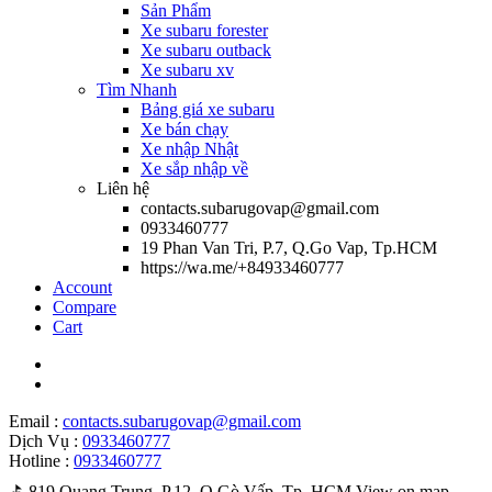
Sản Phẩm
Xe subaru forester
Xe subaru outback
Xe subaru xv
Tìm Nhanh
Bảng giá xe subaru
Xe bán chạy
Xe nhập Nhật
Xe sắp nhập về
Liên hệ
contacts.subarugovap@gmail.com
0933460777
19 Phan Van Tri, P.7, Q.Go Vap, Tp.HCM
https://wa.me/+84933460777
Account
Compare
Cart
Email :
contacts.subarugovap@gmail.com
Dịch Vụ :
0933460777
Hotline :
0933460777
⛳️ 819 Quang Trung, P.12, Q.Gò Vấp, Tp. HCM
View on map