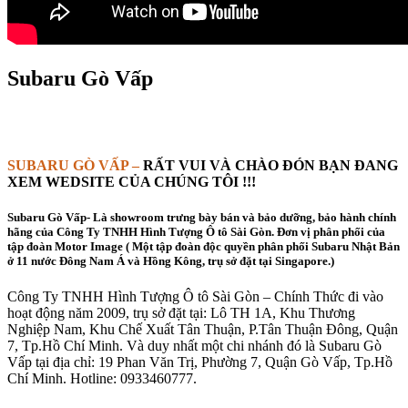
Subaru Gò Vấp
SUBARU GÒ VẤP –
RẤT VUI VÀ CHÀO ĐÓN BẠN ĐANG
XEM WEDSITE CỦA CHÚNG TÔI !!!
Subaru Gò Vấp- Là showroom trưng bày bán và bảo dưỡng, bảo hành chính
hãng của Công Ty TNHH Hình Tượng Ô tô Sài Gòn. Đơn vị phân phối của
tập đoàn Motor Image ( Một tập đoàn độc quyền phân phối Subaru Nhật Bản
ở 11 nước Đông Nam Á và Hồng Kông, trụ sở đặt tại Singapore.)
Công Ty TNHH Hình Tượng Ô tô Sài Gòn – Chính Thức đi vào
hoạt động năm 2009, trụ sở đặt tại: Lô TH 1A, Khu Thương
Nghiệp Nam, Khu Chế Xuất Tân Thuận, P.Tân Thuận Đông, Quận
7, Tp.Hồ Chí Minh. Và duy nhất một chi nhánh đó là Subaru Gò
Vấp tại địa chỉ: 19 Phan Văn Trị, Phường 7, Quận Gò Vấp, Tp.Hồ
Chí Minh. Hotline: 0933460777.