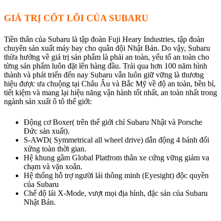
GIÁ TRỊ CỐT LÕI CỦA SUBARU
Tiền thân của Subaru là tập đoàn Fuji Heary Industries, tập đoàn
chuyên sản xuất máy bay cho quân đội Nhật Bản. Do vậy, Subaru
thừa hưởng về giá trị sản phẩm là phải an toàn, yếu tố an toàn cho
từng sản phẩm luôn đặt lên hàng đầu. Trải qua hơn 100 năm hình
thành và phát triển đến nay Subaru vẫn luôn giữ vững là thương
hiệu được ưa chuộng tại Châu Âu và Bắc Mỹ về độ an toàn, bền bỉ,
tiết kiệm và mang lại hiệu năng vận hành tốt nhất, an toàn nhất trong
ngành sản xuất ô tô thế giới:
Động cơ Boxer( trên thế giới chỉ Subaru Nhật và Porsche
Đức sản xuất).
S-AWD( Symmetrical all wheel drive) dẫn động 4 bánh đối
xứng toàn thời gian.
Hệ khung gầm Global Platfrom thân xe cứng vững giảm va
chạm và vặn xoắn.
Hệ thống hỗ trợ người lái thông minh (Eyesight) độc quyền
của Subaru
Chế độ lái X-Mode, vượt mọi địa hình, đặc sản của Subaru
Nhật Bản.