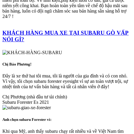
miễn phí toàn bộ. Về linh kiện,phụ kiện luôn có sẵn, giá cả được
niêm yết công khai. Bạn hoàn toàn yên tâm về chế độ hậu mãi sau
bán hàng, luôn có đội ngũ chăm sóc sau bán hàng sẵn sàng hỗ trợ
24/7 !
KHÁCH HÀNG MUA XE TẠI SUBARU GÒ VẤP
NÓI GÌ?
Chị Bảo Phương!
Đây là xe thứ hai tôi mua, tôi là người của gia đình và có con nhỏ.
Vì vậy, tôi chọn subaru forester eyesight vì sự an toàn vượt trội, sự
nhiệt tình của tư vấn bán hàng và tất cả nhân viên ở đây!
Chị Phương (nhà đầu tư tài chính)
Subaru Forester Es 2021
Anh chọn subaru Forester vì:
Khi qua Mỹ, anh thấy subaru chạy rất nhiều và về Việt Nam tìm