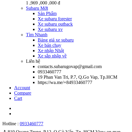
1 ,969 ,000 ,000 đ
Subaru Mới
Sản Phẩm
Xe subaru forester
Xe subaru outback
Xe subaru xv
Tìm Nhanh
Bảng giá xe subaru
Xe bán chạy
Xe nhập Nhật
Xe sắp nhập về
Liên hệ
contacts.subarugovap@gmail.com
0933460777
19 Phan Van Tri, P.7, Q.Go Vap, Tp.HCM
https://wa.me/+84933460777
Account
Compare
Cart
Hotline :
0933460777
⛳️ 819 Quang Trung, P.12, Q.Gò Vấp, Tp. HCM
View on map