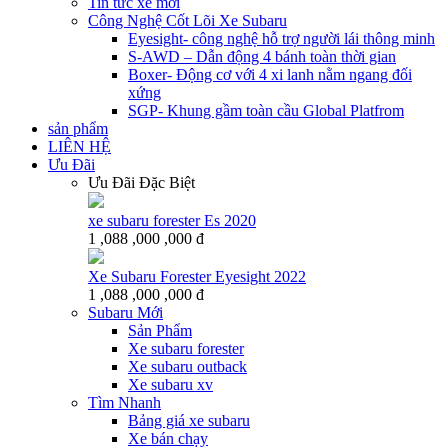
Tin tức xe mới
Công Nghệ Cốt Lõi Xe Subaru
Eyesight- công nghệ hỗ trợ người lái thông minh
S-AWD – Dẫn động 4 bánh toàn thời gian
Boxer- Động cơ với 4 xi lanh nằm ngang đối
xứng
SGP- Khung gầm toàn cầu Global Platfrom
sản phẩm
LIÊN HỆ
Ưu Đãi
Ưu Đãi Đặc Biệt
xe subaru forester Es 2020
1 ,088 ,000 ,000 đ
Xe Subaru Forester Eyesight 2022
1 ,088 ,000 ,000 đ
Subaru Mới
Sản Phẩm
Xe subaru forester
Xe subaru outback
Xe subaru xv
Tìm Nhanh
Bảng giá xe subaru
Xe bán chạy