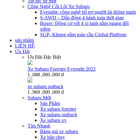
Tin tức xe mới
Công Nghệ Cốt Lõi Xe Subaru
Eyesight- công nghệ hỗ trợ người lái thông minh
S-AWD – Dẫn động 4 bánh toàn thời gian
Boxer- Động cơ với 4 xi lanh nằm ngang đối
xứng
SGP- Khung gầm toàn cầu Global Platfrom
sản phẩm
LIÊN HỆ
Ưu Đãi
Ưu Đãi Đặc Biệt
Xe Subaru Forester Eyesight 2022
1 ,088 ,000 ,000 đ
xe subaru outback
1 ,969 ,000 ,000 đ
Subaru Mới
Sản Phẩm
Xe subaru forester
Xe subaru outback
Xe subaru xv
Tìm Nhanh
Bảng giá xe subaru
Xe bán chạy