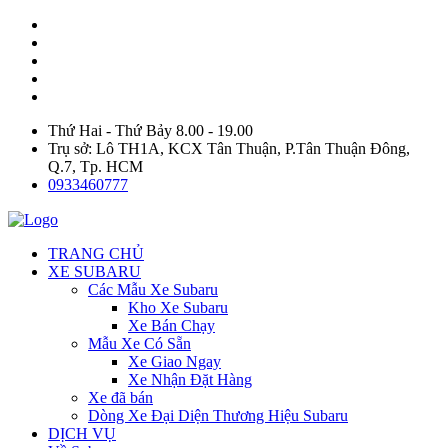
Thứ Hai - Thứ Bảy 8.00 - 19.00
Trụ sở: Lô TH1A, KCX Tân Thuận, P.Tân Thuận Đông,
Q.7, Tp. HCM
0933460777
TRANG CHỦ
XE SUBARU
Các Mẫu Xe Subaru
Kho Xe Subaru
Xe Bán Chạy
Mẫu Xe Có Sẵn
Xe Giao Ngay
Xe Nhận Đặt Hàng
Xe đã bán
Dòng Xe Đại Diện Thương Hiệu Subaru
DỊCH VỤ