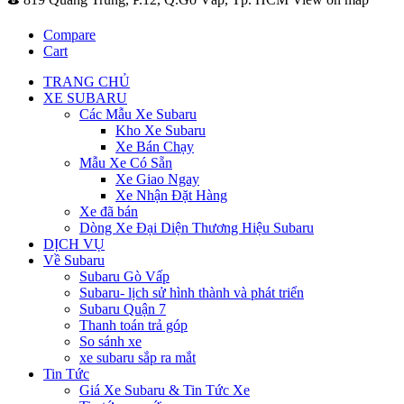
Compare
Cart
TRANG CHỦ
XE SUBARU
Các Mẫu Xe Subaru
Kho Xe Subaru
Xe Bán Chạy
Mẫu Xe Có Sẵn
Xe Giao Ngay
Xe Nhận Đặt Hàng
Xe đã bán
Dòng Xe Đại Diện Thương Hiệu Subaru
DỊCH VỤ
Về Subaru
Subaru Gò Vấp
Subaru- lịch sử hình thành và phát triển
Subaru Quận 7
Thanh toán trả góp
So sánh xe
xe subaru sắp ra mắt
Tin Tức
Giá Xe Subaru & Tin Tức Xe