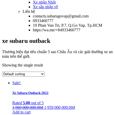
Xe nhập Nhật
Xe sắp nhập về
Liên hệ
contacts.subarugovap@gmail.com
0933460777
19 Phan Van Tri, P.7, Q.Go Vap, Tp.HCM
https://wa.me/+84933460777
xe subaru outback
Thương hiệu đạt tiêu chuẩn 5 sao Châu Âu và các giải thưởng xe an
toàn trên thế giới.
Showing the single result
Sale!
Xe Subaru Outback 2022
Rated
5.00
out of 5
1,969,000,000.00
₫
1,959,000,000.00
₫
Add to cart