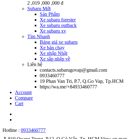
2 ,019 ,000 ,000 đ
Subaru Mới
Sản Phẩm
Xe subaru forester
Xe subaru outback
Xe subaru xv
Tìm Nhanh
Bảng giá xe subaru
Xe bán chạy
Xe nhập Nhật
Xe sắp nhập về
Liên hệ
contacts.subarugovap@gmail.com
0933460777
19 Phan Van Tri, P.7, Q.Go Vap, Tp.HCM
https://wa.me/+84933460777
Account
Compare
Cart
Hotline :
0933460777
⛳️ 819 Quang Trung, P.12, Q.Gò Vấp, Tp. HCM
View on map