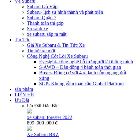
Về Subaru
Subaru Gò Vấp
Subaru- lịch sử hình thành và phát triển
Subaru Quận 7
Thanh toán trả góp
So sánh xe
xe subaru sắp ra mắt
Tin Tức
Giá Xe Subaru & Tin Tức Xe
Tin tức xe mới
Công Nghệ Cốt Lõi Xe Subaru
Eyesight- công nghệ hỗ trợ người lái thông minh
S-AWD – Dẫn động 4 bánh toàn thời gian
Boxer- Động cơ với 4 xi lanh nằm ngang đối
xứng
SGP- Khung gầm toàn cầu Global Platfrom
sản phẩm
LIÊN HỆ
Ưu Đãi
Ưu Đãi Đặc Biệt
xe subaru forester 2022
899 ,000 ,000 đ
Xe Subaru BRZ