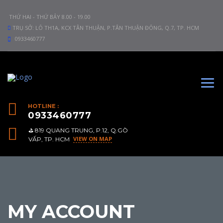
THỨ HAI - THỨ BẢY 8.00 - 19.00
TRỤ SỞ: LÔ TH1A, KCX TÂN THUẬN, P.TÂN THUẬN ĐÔNG, Q.7, TP. HCM
0933460777
HOTLINE :
0933460777
⛳️ 819 QUANG TRUNG, P.12, Q.GÒ
VIEW ON MAP
VẤP, TP. HCM
MY ACCOUNT