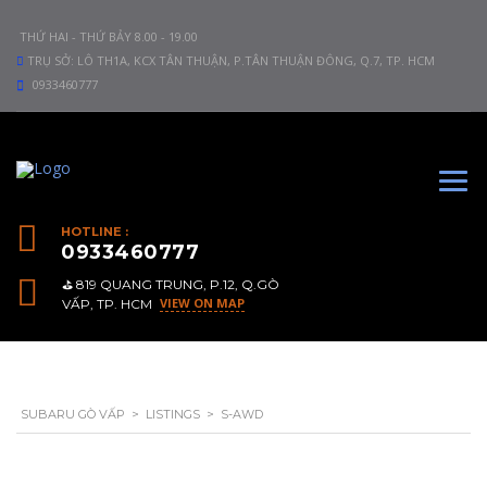
THỨ HAI - THỨ BẢY 8.00 - 19.00
TRỤ SỞ: LÔ TH1A, KCX TÂN THUẬN, P.TÂN THUẬN ĐÔNG, Q.7, TP. HCM
0933460777
HOTLINE :
0933460777
⛳️ 819 QUANG TRUNG, P.12, Q.GÒ
VIEW ON MAP
VẤP, TP. HCM
SUBARU GÒ VẤP
>
LISTINGS
>
S-AWD