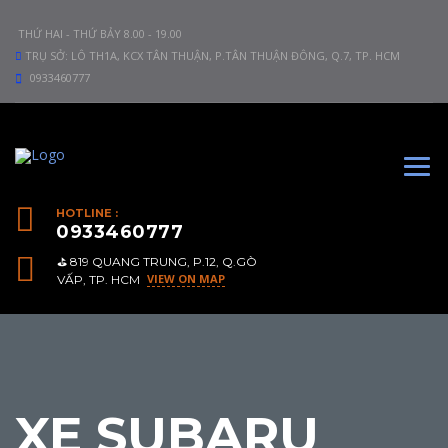
THỨ HAI - THỨ BẢY 8.00 - 19.00
TRỤ SỞ: LÔ TH1A, KCX TÂN THUẬN, P.TÂN THUẬN ĐÔNG, Q.7, TP. HCM
0933460777
HOTLINE :
0933460777
⛳️ 819 QUANG TRUNG, P.12, Q.GÒ
VIEW ON MAP
VẤP, TP. HCM
XE SUBARU