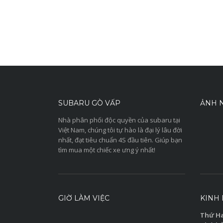
SUBARU GÒ VẤP
ẢNH N
Nhà phân phối độc quyền của subaru tại
Việt Nam, chúng tôi tự hào là đại lý lâu đời
nhất, đạt tiêu chuẩn 4S đầu tiên. Giúp bạn
tìm mua một chiếc xe ưng ý nhất!
GIỜ LÀM VIỆC
KINH
Thứ Ha