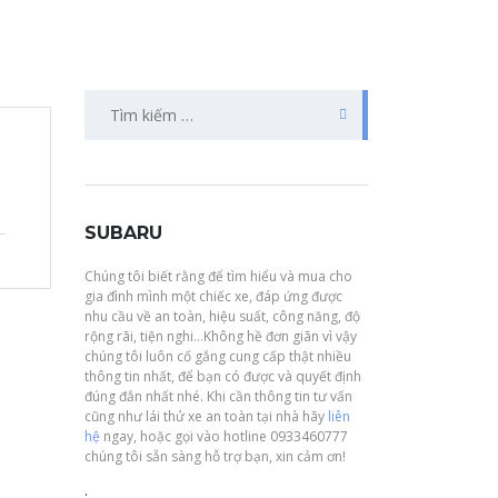
Tìm
kiếm
cho:
SUBARU
Chúng tôi biết rằng để tìm hiểu và mua cho
gia đình mình một chiếc xe, đáp ứng được
nhu cầu về an toàn, hiệu suất, công năng, độ
rộng rãi, tiện nghi…Không hề đơn giãn vì vậy
chúng tôi luôn cố gắng cung cấp thật nhiều
thông tin nhất, để bạn có được và quyết định
đúng đắn nhất nhé. Khi cần thông tin tư vấn
cũng như lái thử xe an toàn tại nhà hãy
liên
hệ
ngay, hoặc gọi vào hotline 0933460777
chúng tôi sẵn sàng hỗ trợ bạn, xin cảm ơn!
.