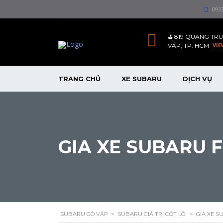
093
⛳️ 819 QUANG TRU
VIE
VẤP, TP. HCM
TRANG CHỦ
XE SUBARU
DỊCH VỤ
GIA XE SUBARU 
SUBARU GÒ VẤP
>
SUBARU GIÁ TRỊ CỐT LÕI
>
GIA XE 