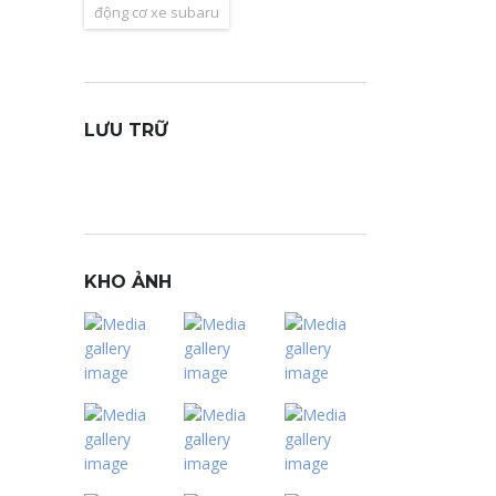
động cơ xe subaru
LƯU TRỮ
Lưu
trữ
KHO ẢNH