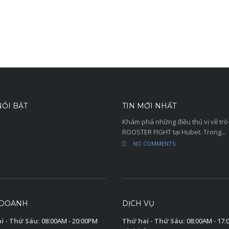
ỔI BẬT
TIN MỚI NHẤT
Khám phá những điều thú vị về trò
ROOSTER FIGHT tại Hubet. Trong...
NO COMMENTS
 DOANH
DỊCH VỤ
i - Thứ Sáu:
08:00AM - 20:00PM
Thứ hai - Thứ Sáu:
08:00AM - 17