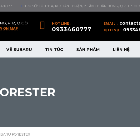
3460777
TRỤ SỞ: LÔ TH1A, KCX TÂN THUẬN, P.TÂN THUẬN ĐÔNG, Q.7, TP. HC
contact
NG, P.12, Q.GÒ
EMAIL :
HOTLINE :
W ON MAP
0933460777
09334
DỊCH VỤ :
VỀ SUBARU
TIN TỨC
SẢN PHẨM
LIÊN HỆ
FORESTER
SUBARU FORESTER