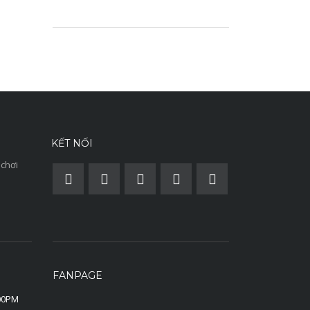
KẾT NỐI
 chơi
FANPAGE
:00PM