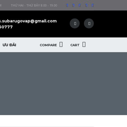
M
THỨ HAI - THỨ BẢY 8.00 - 19.00
s.subarugovap@gmail.com
60777
ƯU ĐÃI
COMPARE
CART