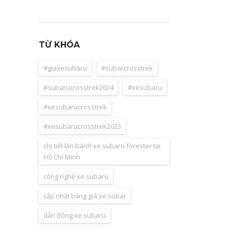
TỪ KHÓA
#giaxesubaru
#subarcrosstrek
#subarucrosstrek2024
#xesubaru
#xesubarucrosstrek
#xesubarucrosstrek2023
chi tiết lăn bánh xe subaru forester tại
Hồ Chí Minh
công nghệ xe subaru
cập nhật bảng giá xe subar
dẫn động xe subaru