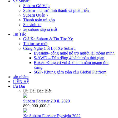
Về Subaru
Subaru Gò Vấp
Subaru- lịch sử hình thành và phát triển
Subaru Quận 7
Thanh toán trả góp
So sánh xe
xe subaru sắp ra mắt
Tin Tức
Giá Xe Subaru & Tin Tức Xe
Tin tức xe mới
Công Nghệ Cốt Lõi Xe Subaru
Eyesight- công nghệ hỗ trợ người lái thông minh
S-AWD – Dẫn động 4 bánh toàn thời gian
Boxer- Động cơ với 4 xi lanh nằm ngang đối
xứng
SGP- Khung gầm toàn cầu Global Platfrom
sản phẩm
LIÊN HỆ
Ưu Đãi
Ưu Đãi Đặc Biệt
Subaru Forester 2.0 iL 2020
899 ,000 ,000 đ
Xe Subaru Forester Eyesight 2022