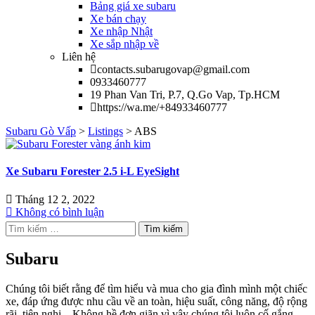
Bảng giá xe subaru
Xe bán chạy
Xe nhập Nhật
Xe sắp nhập về
Liên hệ
contacts.subarugovap@gmail.com
0933460777
19 Phan Van Tri, P.7, Q.Go Vap, Tp.HCM
https://wa.me/+84933460777
Subaru Gò Vấp
>
Listings
>
ABS
Xe Subaru Forester 2.5 i-L EyeSight
Tháng 12 2, 2022
Không có bình luận
Tìm
kiếm
cho:
Subaru
Chúng tôi biết rằng để tìm hiểu và mua cho gia đình mình một chiếc
xe, đáp ứng được nhu cầu về an toàn, hiệu suất, công năng, độ rộng
rãi, tiện nghi…Không hề đơn giãn vì vậy chúng tôi luôn cố gắng