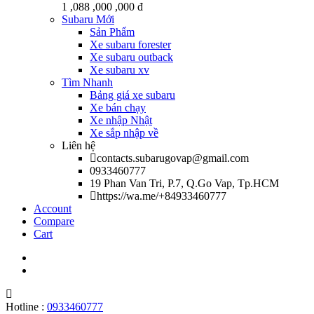
1 ,088 ,000 ,000 đ
Subaru Mới
Sản Phẩm
Xe subaru forester
Xe subaru outback
Xe subaru xv
Tìm Nhanh
Bảng giá xe subaru
Xe bán chạy
Xe nhập Nhật
Xe sắp nhập về
Liên hệ
contacts.subarugovap@gmail.com
0933460777
19 Phan Van Tri, P.7, Q.Go Vap, Tp.HCM
https://wa.me/+84933460777
Account
Compare
Cart
Hotline :
0933460777