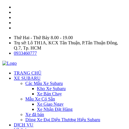
Thứ Hai - Thứ Bảy 8.00 - 19.00
Trụ sở: Lô TH1A, KCX Tân Thuận, P.Tân Thuận Đông,
Q.7, Tp. HCM
0933460777
TRANG CHỦ
XE SUBARU
Các Mẫu Xe Subaru
Kho Xe Subaru
Xe Bán Chạy
Mẫu Xe Có Sẵn
Xe Giao Ngay
Xe Nhận Đặt Hàng
Xe đã bán
Dòng Xe Đại Diện Thương Hiệu Subaru
DỊCH VỤ