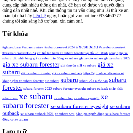
cung cấp thật nhiều thông tin nhất, để bạn có được và quyết định
đúng đắn nhất nhé. Khi cần thông tin tư vấn cũng như lái thử xe an
toàn tại nhà hãy
liên hệ
ngay, hoặc gọi vào hotline 0933460777
chúng tôi sẵn sàng hỗ trợ bạn, xin cảm ơn!
.
Từ khóa
#xesubaru
#giaxesubaru
#subarcrosstrek
#subarucrosstrek2024
#xesubarucrosstrek
#xesubarucrosstrek2023
chi tiết lăn bánh xe subaru forester tại Hồ Chí Minh
công nghệ xe
subaru
cập nhật bảng giá xe subar
dẫn động xe subaru
gia xe oto subaru
gia xe subaru 2022
gia xe subaru forester
giá xe
giá khuyến mãi xe subaru
subaru
giá xe subaru forester
giá xe subaru outback
https://sipil.ub.ac.id/assets/css/
subaru
subaru
khung gầm xe subaru forester
oto subaru
subaru của nước nào
forester
subaru forester 2023
subaru forester eyesight
subaru outback nhập nhật
xe subaru
xe
subaru wrx
xe subaru brz
xe subaru eyesight
subaru forester
xe subaru forester eyesight
xe subaru
outback
xe subaru outback 2021
xe subaru wrx
đánh giá người dùng xe subaru forester
động cơ xe subaru
Lưu trữ