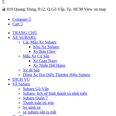
⛳️ 819 Quang Trung, P.12, Q.Gò Vấp, Tp. HCM
View on map
Compare
Cart
TRANG CHỦ
XE SUBARU
Các Mẫu Xe Subaru
Kho Xe Subaru
Xe Bán Chạy
Mẫu Xe Có Sẵn
Xe Giao Ngay
Xe Nhận Đặt Hàng
Xe đã bán
Dòng Xe Đại Diện Thương Hiệu Subaru
DỊCH VỤ
Về Subaru
Subaru Gò Vấp
Subaru- lịch sử hình thành và phát triển
Subaru Quận 7
Thanh toán trả góp
So sánh xe
xe subaru sắp ra mắt