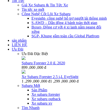
Tin Tức
Giá Xe Subaru & Tin Tức Xe
Tin tức xe mới
Công Nghệ Cốt Lõi Xe Subaru
Eyesight- công nghệ hỗ trợ người lái thông minh
S-AWD – Dẫn động 4 bánh toàn thời gian
Boxer- Động cơ với 4 xi lanh nằm ngang đối
xứng
SGP- Khung gầm toàn cầu Global Platfrom
sản phẩm
LIÊN HỆ
Ưu Đãi
Ưu Đãi Đặc Biệt
Subaru Forester 2.0 iL 2020
899 ,000 ,000 đ
Xe Subaru Forester 2.5 i-L EyeSight
1 ,299 ,000 ,000 đ
1 ,299 ,000 ,000 đ
Subaru Mới
Sản Phẩm
Xe subaru forester
Xe subaru outback
Xe subaru xv
Tìm Nhanh