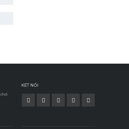
KẾT NỐI
 chơi