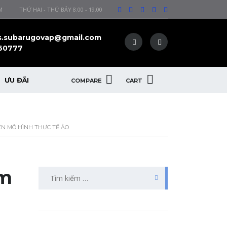
M
THỨ HAI - THỨ BẢY 8.00 - 19.00
s.subarugovap@gmail.com
60777
ƯU ĐÃI
COMPARE
CART
ÊN MÔ HÌNH THỰC TẾ ẢO
ệm
Tìm
kiếm
cho: