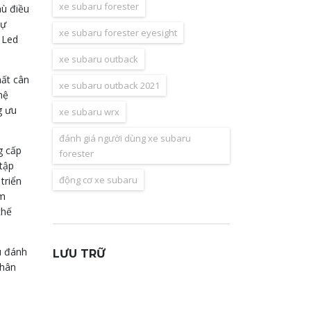
xe subaru forester
mù điều
sự
xe subaru forester eyesight
 Led
xe subaru outback
hất cân
xe subaru outback 2021
hệ
g ưu
xe subaru wrx
đánh giá người dùng xe subaru
g cấp
forester
 tập
động cơ xe subaru
triển
om
chế
u đánh
LƯU TRỮ
thân
Lưu
trữ