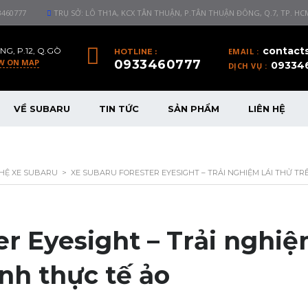
3460777
TRỤ SỞ: LÔ TH1A, KCX TÂN THUẬN, P.TÂN THUẬN ĐÔNG, Q.7, TP. HC
contact
NG, P.12, Q.GÒ
EMAIL :
HOTLINE :
W ON MAP
0933460777
09334
DỊCH VỤ :
VỀ SUBARU
TIN TỨC
SẢN PHẨM
LIÊN HỆ
HỆ XE SUBARU
>
XE SUBARU FORESTER EYESIGHT – TRẢI NGHIỆM LÁI THỬ TR
er Eyesight – Trải nghi
ình thực tế ảo