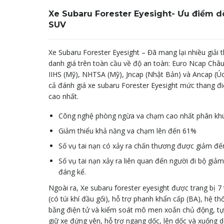
Xe Subaru Forester Eyesight- Ưu điểm 
SUV
Xe Subaru Forester Eyesight – Đã mang lại nhiều giải 
danh giá trên toàn cầu về độ an toàn: Euro Ncap Châu
IIHS (Mỹ), NHTSA (Mỹ), Jncap (Nhật Bản) và Ancap (Úc
cả đánh giá xe subaru Forester Eyesight mức thang đ
cao nhất.
Công nghệ phòng ngừa va chạm cao nhất phân kh
Giảm thiểu khả năng va chạm lên đến 61%
Số vụ tai nạn có xảy ra chấn thương được giảm đ
Số vụ tai nạn xảy ra liên quan đến người đi bộ giảm
đáng kể.
Ngoài ra, Xe subaru forester eyesight được trang bị 7 t
(có túi khí đầu gối), hỗ trợ phanh khẩn cấp (BA), hệ th
bằng điện tử và kiểm soát mô men xoắn chủ động, t
giữ xe đứng yên, hỗ trợ ngang dốc, lên dốc và xuống d