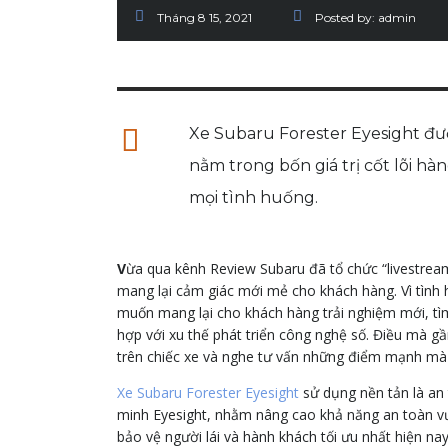
Tháng 8 15, 2021
Posted by:
admin
Xe Subaru Forester Eyesight đượ
nằm trong bốn giá trị cốt lõi h
mọi tình huống.
V
ừa qua kênh Review Subaru đã tổ chức “livestream”
mang lại cảm giác mới mẻ cho khách hàng. Vì tình 
muốn mang lại cho khách hàng trải nghiệm mới, tì
hợp với xu thế phát triển công nghệ số. Điều mà g
trên chiếc xe và nghe tư vấn những điểm mạnh mà
Xe Subaru Forester Eyesight
sử dụng nền tản là an 
minh Eyesight, nhằm nâng cao khả năng an toàn vư
bảo vệ người lái và hành khách tối ưu nhất hiện n