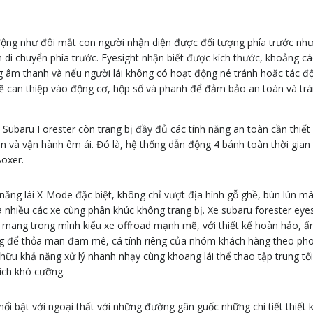
ộng như đôi mắt con người nhận diện được đối tượng phía trước như
n di chuyển phía trước. Eyesight nhận biết được kích thước, khoảng c
ng âm thanh và nếu người lái không có hoạt động né tránh hoặc tác đ
sẽ can thiệp vào động cơ, hộp số và phanh để đảm bảo an toàn và tr
Subaru Forester còn trang bị đầy đủ các tính năng an toàn cần thiế
 và vận hành êm ái. Đó là, hệ thống dẫn động 4 bánh toàn thời gian 
oxer.
năng lái X-Mode đặc biệt, không chỉ vượt địa hình gỗ ghề, bùn lún m
 nhiều các xe cùng phân khúc không trang bị. Xe subaru forester eye
mang trong mình kiểu xe offroad mạnh mẽ, với thiết kế hoàn hảo, ấ
g để thỏa mãn đam mê, cá tính riêng của nhóm khách hàng theo ph
ở hữu khả năng xử lý nhanh nhạy cùng khoang lái thể thao tập trung tố
ích khó cưỡng.
ổi bật với ngoại thất với những đường gân guốc những chi tiết thiết k