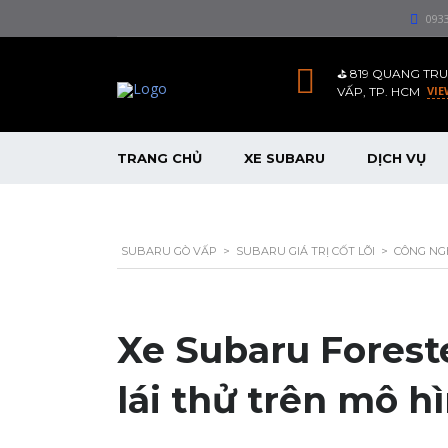
093
⛳️ 819 QUANG TRU
VIE
VẤP, TP. HCM
TRANG CHỦ
XE SUBARU
DỊCH VỤ
SUBARU GÒ VẤP
>
SUBARU GIÁ TRỊ CỐT LÕI
>
CÔNG NG
Xe Subaru Forest
lái thử trên mô h