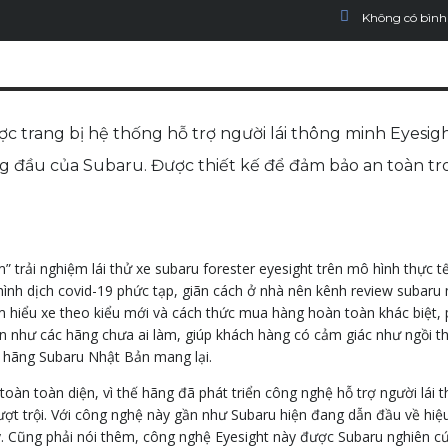
Không có bình
c trang bị hệ thống hỗ trợ người lái thông minh Eyesigh
àng đầu của Subaru. Được thiết kế để đảm bảo an toàn t
 trải nghiệm lái thử xe subaru forester eyesight trên mô hình thực t
hình dịch covid-19 phức tạp, giãn cách ở nhà nên kênh review subar
m hiểu xe theo kiểu mới và cách thức mua hàng hoàn toàn khác biệt,
ần như các hãng chưa ai làm, giúp khách hàng có cảm giác như ngồi t
 hãng Subaru Nhật Bản mang lại.
toàn toàn diện, vì thế hãng đã phát triển công nghệ hỗ trợ người lái 
ợt trội. Với công nghệ này gần như Subaru hiện đang dẫn đầu về hiệ
ay. Cũng phải nói thêm, công nghệ Eyesight này được Subaru nghiên c