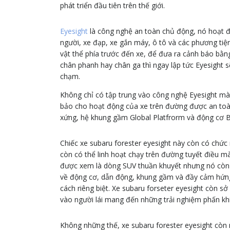
phát triển đầu tiên trên thế giới.
Eyesight
là công nghệ an toàn chủ động, nó hoạt đ
người, xe đạp, xe gắn máy, ô tô và các phương tiệ
vật thể phía trước đến xe, để đưa ra cảnh báo bằ
chân phanh hay chân ga thì ngay lập tức Eyesight 
chạm.
Không chỉ có tập trung vào công nghệ Eyesight mà 
bảo cho hoạt động của xe trên đường được an toàn
xứng, hệ khung gầm Global Platfrorm và động cơ B
Chiếc xe subaru forester eyesight này còn có chức 
còn có thể linh hoạt chạy trên đường tuyết điều mà
được xem là dòng SUV thuần khuyết nhưng nó còn 
về động cơ, dẫn động, khung gầm và đầy cảm hứn
cách riêng biệt. Xe subaru forseter eyesight còn s
vào người lái mang đến những trải nghiệm phấn kh
Không những thế, xe subaru forester eyesight còn n