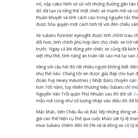
mỉ, nắp cabo hình vỏ sò với những đường gân táo 
đó đã tạo ra tổng thể một chiếc xe mạnh mẽ và cơ 
thuần khuyết và tính cách cao trong nguyên tắc th
được hòa quyện một cách tinh tế với đèn chiếu sán
Xe subaru forester eyesight được tinh chỉnh trau ch
đối hơn, tinh chỉnh phù hợp làm cho chiếc xe trở 
trước. Ngay cả khi đứng yên chiếc xe cũng đã kích 
việt như thế, tính năng an toàn rất cao mà tại sao
Vâng với câu hỏi đó rất nhiều người không biết đến
như thế nào. Chúng tôi xin được giải đáp cho bạn 
đoàn Fuji Heary Industries ( Nhật Bản) chuyên sản
hơn 100 năm, tuy nhiên thương hiệu Subaru chỉ mớ
Nguyễn Văn Trỗi quận Phú Nhuận sau đó dời về
Su
mẫu mã cũng như số lượng nhập vào điều đó đã là
Mặc khác, bên Châu Âu và Bắc Mỹ những dòng xe c
giá cao thể hiện cụ thể qua cuộc khảo sát tỷ lệ tr
mua Subaru chiếm đến 60.5% và là dòng xe có tỷ lệ