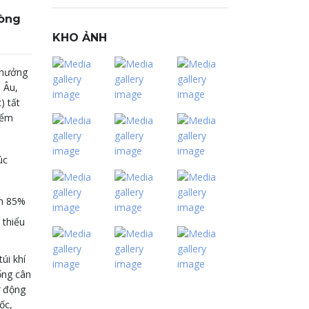
dòng
KHO ẢNH
thưởng
 Âu,
) tất
iểm
úc
ến 85%
 thiểu
úi khí
ống cân
ự động
ốc,