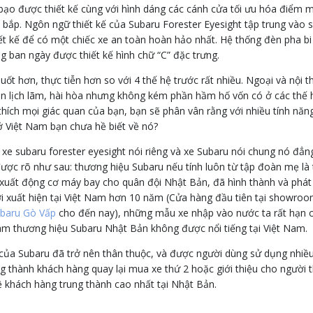
bạo được thiết kế cùng với hình dáng các cánh cửa tối ưu hóa điểm 
bắp. Ngôn ngữ thiết kế của Subaru Forester Eyesight tập trung vào 
iết kế để có một chiếc xe an toàn hoàn hảo nhất. Hệ thống đèn pha bi
g ban ngày được thiết kế hình chữ “C” đặc trưng.
uốt hơn, thực tiễn hơn so với 4 thế hệ trước rất nhiều. Ngoại và nội t
nên lịch lãm, hài hòa nhưng không kém phần hầm hố vốn có ở các thế 
thích mọi giác quan của bạn, bạn sẽ phân vân rằng với nhiều tính năn
 ở Việt Nam bạn chưa hề biết về nó?
 xe subaru forester eyesight nói riêng và xe Subaru nói chung nó đẳn
được rõ như sau: thương hiệu Subaru nếu tính luôn từ tập đoàn mẹ là
 xuất động cơ máy bay cho quân đội Nhật Bản, đã hình thành và phát 
i xuất hiện tại Việt Nam hơn 10 năm (Cửa hàng đầu tiên tại showro
baru Gò Vấp
cho đến nay), những mẫu xe nhập vào nước ta rất hạn 
m thương hiệu Subaru Nhật Bản không được nổi tiếng tại Việt Nam.
ủa Subaru đã trở nên thân thuộc, và được người dùng sử dụng nhiề
ung thành khách hàng quay lại mua xe thứ 2 hoặc giới thiệu cho người 
 khách hàng trung thành cao nhất tại Nhật Bản.