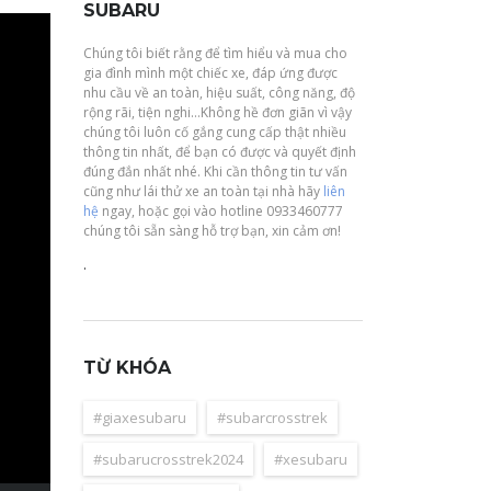
SUBARU
Chúng tôi biết rằng để tìm hiểu và mua cho
gia đình mình một chiếc xe, đáp ứng được
nhu cầu về an toàn, hiệu suất, công năng, độ
rộng rãi, tiện nghi…Không hề đơn giãn vì vậy
chúng tôi luôn cố gắng cung cấp thật nhiều
thông tin nhất, để bạn có được và quyết định
đúng đắn nhất nhé. Khi cần thông tin tư vấn
cũng như lái thử xe an toàn tại nhà hãy
liên
hệ
ngay, hoặc gọi vào hotline 0933460777
chúng tôi sẵn sàng hỗ trợ bạn, xin cảm ơn!
.
TỪ KHÓA
#giaxesubaru
#subarcrosstrek
#subarucrosstrek2024
#xesubaru