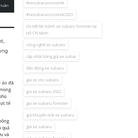
#xesubarucrosstrek
 luận
#xesubarucrosstrek2023
chi tiết lăn bánh xe subaru forester tại
Hồ Chí Minh
t,
công nghệ xe subaru
rong
cập nhật bảng giá xe subar
dẫn động xe subaru
gia xe oto subaru
ế ảo đã
u mong
gia xe subaru 2022
 phù
hực tế
gia xe subaru forester
giá khuyến mãi xe subaru
thông
giá xe subaru
u quả
ứu và