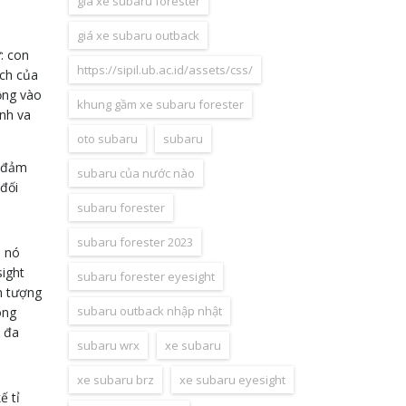
giá xe subaru forester
giá xe subaru outback
: con
https://sipil.ub.ac.id/assets/css/
ách của
ộng vào
khung gầm xe subaru forester
ánh va
oto subaru
subaru
t đảm
subaru của nước nào
đối
subaru forester
subaru forester 2023
à nó
sight
subaru forester eyesight
n tượng
subaru outback nhập nhật
ong
i đa
subaru wrx
xe subaru
xe subaru brz
xe subaru eyesight
ế tỉ